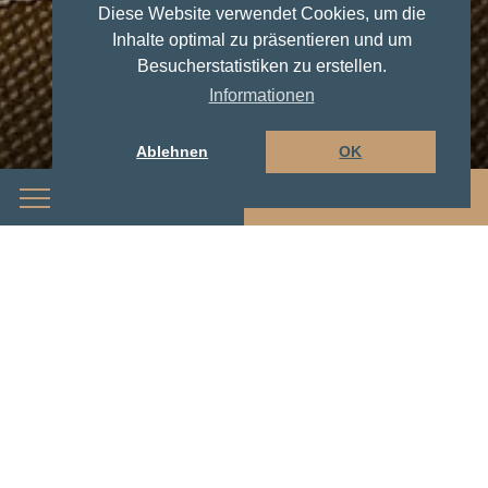
Diese Website verwendet Cookies, um die
Inhalte optimal zu präsentieren und um
Besucherstatistiken zu erstellen.
Informationen
Ablehnen
OK
Menü
Buchen
Check-in / Check-out
Bankverbindung für Anzahlungen
Ermäßigung im Zusatzbett für Kinder und
Erwachsene in Hotelzimmern, Suiten und
Hotelappartement Mansarde